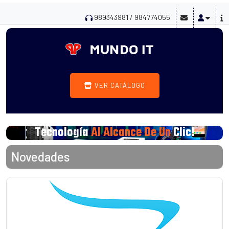
989343981 / 984774055
VER CATÁLOGO
Tecnología
Al Alcance De Un
Clic!
Novedades